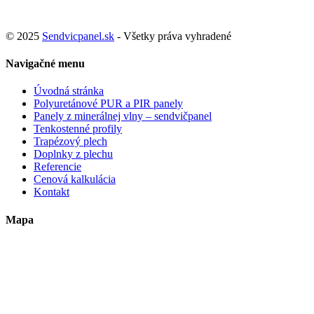
© 2025
Sendvicpanel.sk
- Všetky práva vyhradené
Navigačné menu
Úvodná stránka
Polyuretánové PUR a PIR panely
Panely z minerálnej vlny – sendvičpanel
Tenkostenné profily
Trapézový plech
Doplnky z plechu
Referencie
Cenová kalkulácia
Kontakt
Mapa