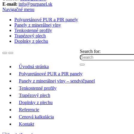
E-mail:
info@purpanel.sk
Navigačné menu
Polyuretánové PUR a PIR panely
Panely z minerálnej vlny
Tenkostenné profily
Trapézový plech
Doplnky z plechu
Search for:
Úvodná stránka
Polyuretánové PUR a PIR panely
Panely z minerálnej vlny – sendvičpanel
Tenkostenné profily
Trapézový plech
Doplnky z plechu
Referencie
Cenová kalkulácia
Kontakt