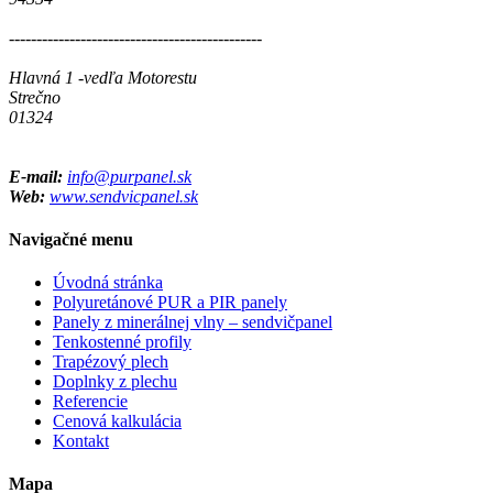
----------------------------------------------
Hlavná 1 -vedľa Motorestu
Strečno
01324
E-mail:
info@purpanel.sk
Web:
www.sendvicpanel.sk
Navigačné menu
Úvodná stránka
Polyuretánové PUR a PIR panely
Panely z minerálnej vlny – sendvičpanel
Tenkostenné profily
Trapézový plech
Doplnky z plechu
Referencie
Cenová kalkulácia
Kontakt
Mapa