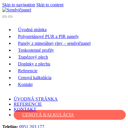
Skip to navigation
Skip to content
Úvodná stránka
Polyuretánové PUR a PIR panely
Panely z minerálnej vlny – sendvičpanel
Tenkostenné profily
Trapézový plech
Doplnky z plechu
Referencie
Cenová kalkulácia
Kontakt
ÚVODNÁ STRÁNKA
REFERENCIE
KONTAKT
CENOVÁ KALKULÁCIA
Telefón:
0951 203 177